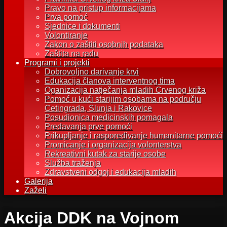
Pravo na pristup informacijama
Prva pomoć
Sjednice i dokumenti
Volontiranje
Zakon o zaštiti osobnih podataka
Zaštita na radu
Programi i projekti
Dobrovoljno darivanje krvi
Edukacija članova interventnog tima
Oganizacija natječanja mladih Crvenog križa
Pomoć u kući starijim osobama na području
Cetingrada, Slunja i Rakovice
Posudionica medicinskih pomagala
Predavanja prve pomoći
Prikupljanje i raspoređivanje humanitarne pomoći
Promicanje i organizacija volonterstva
Rekreativni kutak za starije osobe
Služba traženja
Zdravstveni odgoj i edukacija mladih
Galerija
Zaželi
Akcija DDK na Vojnom