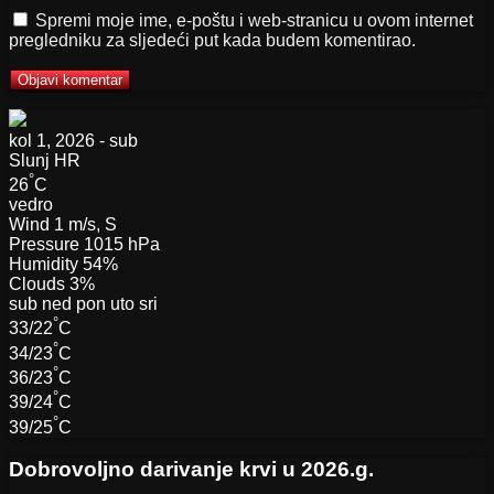
Spremi moje ime, e-poštu i web-stranicu u ovom internet
pregledniku za sljedeći put kada budem komentirao.
kol 1, 2026 - sub
Slunj
HR
°
26
C
vedro
Wind
1 m/s, S
Pressure
1015 hPa
Humidity
54%
Clouds
3%
sub
ned
pon
uto
sri
°
33/22
C
°
34/23
C
°
36/23
C
°
39/24
C
°
39/25
C
Dobrovoljno darivanje krvi u 2026.g.