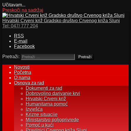
Učitavam...
Preskoči na sadržaj
Hrvatski Crveni križ Gradsko društvo Crvenog križa Slunj
Tel:
047/ 777 204
RSS
E-mail
Facebook
Pretraži:
Novosti
Početna
O nama
Osnova za rad
Dokumenti za rad
Dobrovoljno darivanje krvi
Hrvatski Crveni križ
Humanitarna pomoć
Izvješća
Krizne situacije
Ministarstvo poljoprivrede
Pomoć u kući
Pravilnici Crvenog križa Slunj