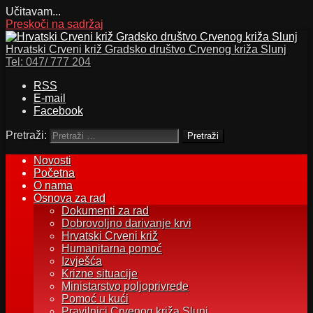
Učitavam...
Preskoči na sadržaj
Hrvatski Crveni križ Gradsko društvo Crvenog križa Slunj
Tel:
047/ 777 204
RSS
E-mail
Facebook
Pretraži:
Novosti
Početna
O nama
Osnova za rad
Dokumenti za rad
Dobrovoljno darivanje krvi
Hrvatski Crveni križ
Humanitarna pomoć
Izvješća
Krizne situacije
Ministarstvo poljoprivrede
Pomoć u kući
Pravilnici Crvenog križa Slunj