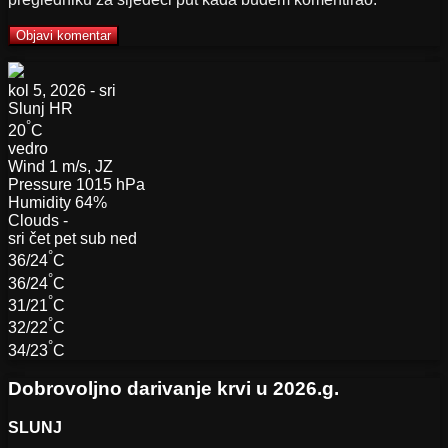
kol 5, 2026 - sri
Slunj
HR
°
20
C
vedro
Wind
1 m/s, JZ
Pressure
1015 hPa
Humidity
64%
Clouds
-
sri
čet
pet
sub
ned
°
36/24
C
°
36/24
C
°
31/21
C
°
32/22
C
°
34/23
C
Dobrovoljno darivanje krvi u 2026.g.
SLUNJ