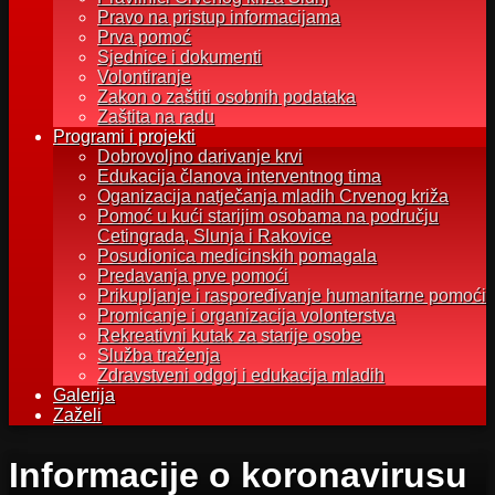
Pravo na pristup informacijama
Prva pomoć
Sjednice i dokumenti
Volontiranje
Zakon o zaštiti osobnih podataka
Zaštita na radu
Programi i projekti
Dobrovoljno darivanje krvi
Edukacija članova interventnog tima
Oganizacija natječanja mladih Crvenog križa
Pomoć u kući starijim osobama na području
Cetingrada, Slunja i Rakovice
Posudionica medicinskih pomagala
Predavanja prve pomoći
Prikupljanje i raspoređivanje humanitarne pomoći
Promicanje i organizacija volonterstva
Rekreativni kutak za starije osobe
Služba traženja
Zdravstveni odgoj i edukacija mladih
Galerija
Zaželi
Informacije o koronavirusu