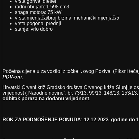
vrsta goriva: diesel
radni obujam: 1.598 cm3
snaga motora: 75 kW
vrsta mjenjača/broj brzina: mehanički mjenjač/5
vrsta pogona: prednji
stanje: vrlo dobro
Početna cijena u za vozilo iz točke I. ovog Poziva (Fiksni teč
PDV-om.
Hrvatski Crveni križ Gradsko društva Crvenog križa Slunj je
vrijednost („Narodne novine“, br. 73/13, 99/13, 148/13, 153/13,
odbitak poreza na dodanu vrijednost
.
ROK ZA PODNOŠENJE PONUDA: 12.12.2023. godine do 12: