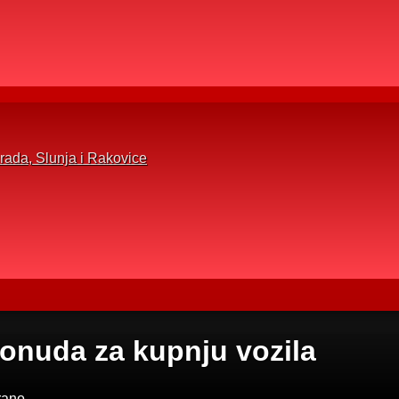
rada, Slunja i Rakovice
onuda za kupnju vozila
rano