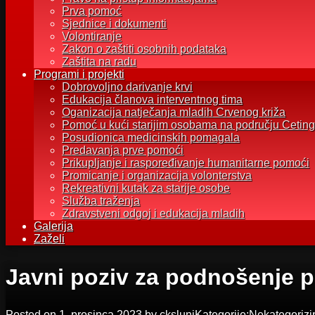
Prva pomoć
Sjednice i dokumenti
Volontiranje
Zakon o zaštiti osobnih podataka
Zaštita na radu
Programi i projekti
Dobrovoljno darivanje krvi
Edukacija članova interventnog tima
Oganizacija natječanja mladih Crvenog križa
Pomoć u kući starijim osobama na području Ceting
Posudionica medicinskih pomagala
Predavanja prve pomoći
Prikupljanje i raspoređivanje humanitarne pomoći
Promicanje i organizacija volonterstva
Rekreativni kutak za starije osobe
Služba traženja
Zdravstveni odgoj i edukacija mladih
Galerija
Zaželi
Javni poziv za podnošenje p
Posted on
1. prosinca 2023.
by
ckslunj
Kategorije:
Nekategorizi