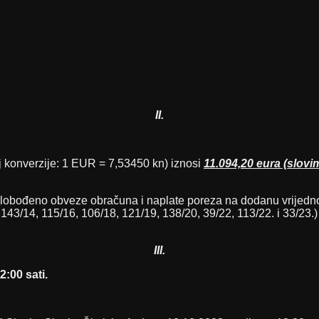
II.
aj konverzije: 1 EUR = 7,53450 kn) iznosi
11.094,20 eura (slovi
 oslobođeno obveze obračuna i naplate poreza na dodanu vrijedn
 143/14, 115/16, 106/18, 121/19, 138/20, 39/22, 113/22. i 33/23.)
III.
00 sati.