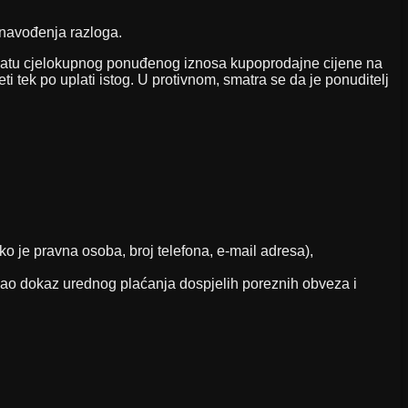
 navođenja razloga.
 uplatu cjelokupnog ponuđenog iznosa kupoprodajne cijene na
ek po uplati istog. U protivnom, smatra se da je ponuditelj
o je pravna osoba, broj telefona, e-mail adresa),
a kao dokaz urednog plaćanja dospjelih poreznih obveza i