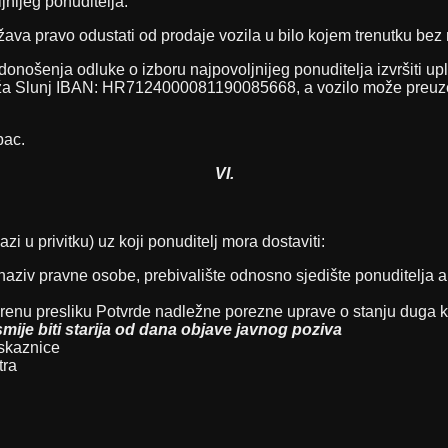
nijeg ponuditelja.
žava pravo odustati od prodaje vozila u bilo kojem trenutku bez
 donošenja odluke o izboru najpovoljnijeg ponuditelja izvršiti
a Slunj IBAN: HR7124000081190085668, a vozilo može preuzeti t
pac.
VI.
i u privitku) uz koji ponuditelj mora dostaviti:
ziv pravne osobe, prebivalište odnosno sjedište ponuditelja ak
ovjerenu presliku Potvrde nadležne porezne uprave o stanju dug
smije biti starija od dana objave javnog poziva
iskaznice
tra