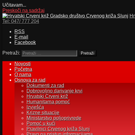
Učitavam...
Preskoči na sadržaj
Hr
Tel:
047/ 777 204
RSS
E-mail
Facebook
Pretraži:
Novosti
Početna
O nama
Osnova za rad
Dokumenti za rad
Dobrovoljno darivanje krvi
Hrvatski Crveni križ
Humanitarna pomoć
Izvješća
Krizne situacije
Ministarstvo poljoprivrede
Pomoć u kući
Pravilnici Crvenog križa Slunj
Pravo na pristup informacijama