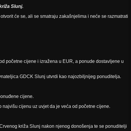
iža Slunj.
orit će se, ali se smatraju zakašnjelima i neće se razmatrati
a od početne cijene i izražena u EUR, a ponude dostavljene u
vnateljica GDCK Slunj utvrdi kao najozbiljnijeg ponuditelja.
 ponuđene cijene.
 najvišu cijenu uz uvjet da je veća od početne cijene.
 Crvenog križa Slunj nakon njenog donošenja te se ponuditelji