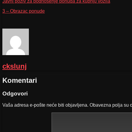
Javni poziv za podnošenje ponuda za kupnju vozila
3 – Obrazac ponude
ckslunj
Komentari
Odgovori
Vaša adresa e-pošte neće biti objavljena.
Obavezna polja su 