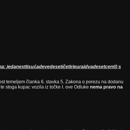
ma: jedanesttisućadevedesetičetirieuraidvadesetcenti) s
ost temeljem članka 6. stavka 5. Zakona o porezu na dodanu
 te stoga kupac vozila iz točke I. ove Odluke
nema pravo na