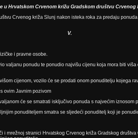
e u Hrvatskom Crvenom križu Gradskom društvu Crvenog kr
u Crvenog križa Slunj nakon isteka roka za predaju ponuda otv
V.
izičke i pravne osobe.
vio valjanu ponudu te ponudio najvišu cijenu koja mora biti viš
ajvišom cijenom, vozilo će se prodati onom ponuditelju kojega ra
 s ovim Javnim pozivom
o, valjanom će se smatrati isključivo ponuda s najvećim iznosom
jnijim ponuditeljem smatra se sljedeći ponuditelj koji je ponudio
oči i mrežnoj stranici Hrvatskog Crvenog križa Gradskog društva