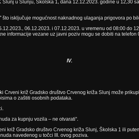
lunj u Slunju, Školska 1, dana 12.12.2023. godine u 12,30 sati,
to isključuje mogućnost naknadnog ulaganja prigovora po bilo
12.2023., 06.12.2023. i 07.12.2023. u vremenu od 08:00 do 12:0
ne informacije vezane uz javni poziv mogu se dobiti na telefon 
IV.
 Crveni križ Gradsko društvo Crvenog križa Slunj može prikupljati
sima o zaštiti osobnih podataka.
i.
nuda za kupnju vozila – ne otvarati“.
i križ Gradsko društvo Crvenog križa Slunj, Školska 1 ili pute
nuda navedenog u točci III. ovog poziva.