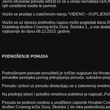
Javno otvaranje ponuda održat će se u uredu ravnatelja GDCK S
njih ovlaštene osobe te javnost.
Vozilo se prodaje u zatečenom stanju “VIĐENO – KUPLJENO” š
Vozilo se uz obvezu prethodnu najavu može pogledati dana 05.
Gradskog društva Crvenog križa Slunj, Školska 1., a sve dodat
najkasnije do dana 08.12.2023. godine.
PODNOŠENJE PONUDA
Podnošenjem ponude ponuditelj je izričito suglasan da Hrvatski
provedbe postupka javnog prikupljanja ponuda, sukladno propi
Ponuda i prilozi uz ponudu dostavljaju se u zatvorenoj omotnic
Na prednjoj strani i poleđini omotnice potrebno je napisati „Po
Ponuda se podnosi osobno u urudžbeni zapisnik Hrvatski Crven
društvo Crvenog križa Slunj, Školska 1 do roka podnošenja po