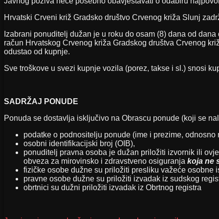
Javnog poziva neće posebno obavještavati o odabiru najpovolj
Hrvatski Crveni križ Gradsko društvo Crvenog križa Slunj zadr
Izabrani ponuditelj dužan je u roku do osam (8) dana od dana
račun Hrvatskog Crvenog križa Gradskog društva Crvenog križ
odustao od kupnje.
Sve troškove u svezi kupnje vozila (porez, takse i sl.) snosi ku
SADRŽAJ PONUDE
Ponuda se dostavlja isključivo na Obrascu ponude (koji se nalaz
podatke o podnositelju ponude (ime i prezime, odnosno na
osobni identifikacijski broj (OIB),
ponuditelj pravna osoba je dužan priložiti izvornik ili 
obveza za mirovinsko i zdravstveno osiguranja
koja ne 
fizičke osobe dužne su priložiti presliku važeće osobne 
pravne osobe dužne su priložiti izvadak iz sudskog regis
obrtnici su dužni priložiti izvadak iz Obrtnog registra