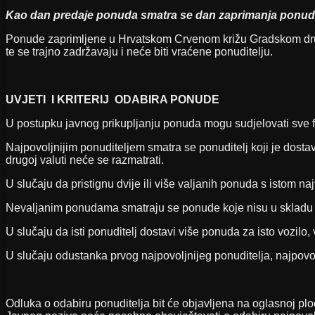
Kao dan predaje ponuda smatra se dan zaprimanja ponud
Ponude zaprimljene u Hrvatskom Crvenom križu Gradskom društv
te se trajno zadržavaju i neće biti vraćene ponuditelju.
UVJETI I KRITERIJ ODABIRA PONUDE
U postupku javnog prikupljanju ponuda mogu sudjelovati sve f
Najpovoljnijim ponuditeljem smatra se ponuditelj koji je dosta
drugoj valuti neće se razmatrati.
U slučaju da pristignu dvije ili više valjanih ponuda s istom n
Nevaljanim ponudama smatraju se ponude koje nisu u skladu
U slučaju da isti ponuditelj dostavi više ponuda za isto vozil
U slučaju odustanka prvog najpovoljnijeg ponuditelja, najpovol
Odluka o odabiru ponuditelja bit će objavljena na oglasnoj pl