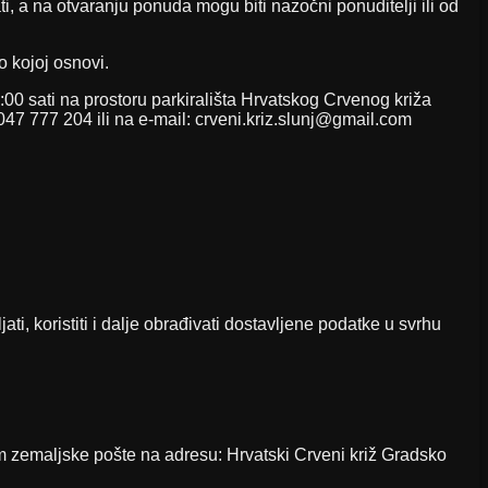
 a na otvaranju ponuda mogu biti nazočni ponuditelji ili od
 kojoj osnovi.
0 sati na prostoru parkirališta Hrvatskog Crvenog križa
047 777 204 ili na e-mail: crveni.kriz.slunj@gmail.com
, koristiti i dalje obrađivati dostavljene podatke u svrhu
m zemaljske pošte na adresu: Hrvatski Crveni križ Gradsko