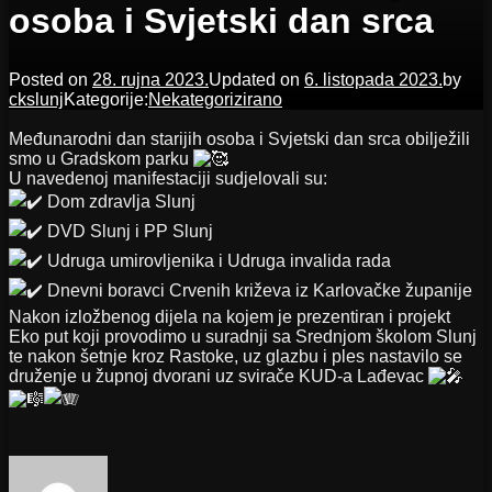
osoba i Svjetski dan srca
Posted on
28. rujna 2023.
Updated on
6. listopada 2023.
by
ckslunj
Kategorije:
Nekategorizirano
Međunarodni dan starijih osoba i Svjetski dan srca obilježili
smo u Gradskom parku
U navedenoj manifestaciji sudjelovali su:
Dom zdravlja Slunj
DVD Slunj i PP Slunj
Udruga umirovljenika i Udruga invalida rada
Dnevni boravci Crvenih križeva iz Karlovačke županije
Nakon izložbenog dijela na kojem je prezentiran i projekt
Eko put koji provodimo u suradnji sa Srednjom školom Slunj
te nakon šetnje kroz Rastoke, uz glazbu i ples nastavilo se
druženje u župnoj dvorani uz svirače KUD-a Lađevac