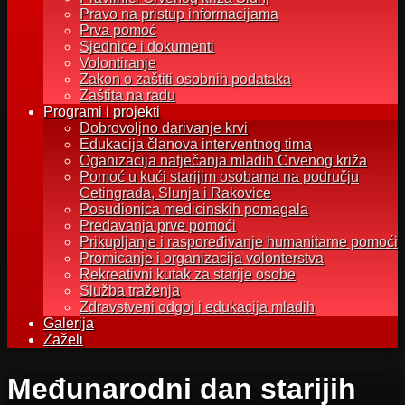
Pravo na pristup informacijama
Prva pomoć
Sjednice i dokumenti
Volontiranje
Zakon o zaštiti osobnih podataka
Zaštita na radu
Programi i projekti
Dobrovoljno darivanje krvi
Edukacija članova interventnog tima
Oganizacija natječanja mladih Crvenog križa
Pomoć u kući starijim osobama na području
Cetingrada, Slunja i Rakovice
Posudionica medicinskih pomagala
Predavanja prve pomoći
Prikupljanje i raspoređivanje humanitarne pomoći
Promicanje i organizacija volonterstva
Rekreativni kutak za starije osobe
Služba traženja
Zdravstveni odgoj i edukacija mladih
Galerija
Zaželi
Međunarodni dan starijih