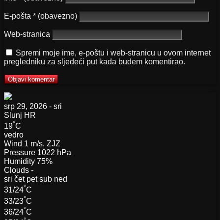
E-pošta
* (obavezno)
Web-stranica
Spremi moje ime, e-poštu i web-stranicu u ovom internet
pregledniku za sljedeći put kada budem komentirao.
srp 29, 2026 - sri
Slunj
HR
°
19
C
vedro
Wind
1 m/s, ZJZ
Pressure
1022 hPa
Humidity
75%
Clouds
-
sri
čet
pet
sub
ned
°
31/24
C
°
33/23
C
°
36/24
C