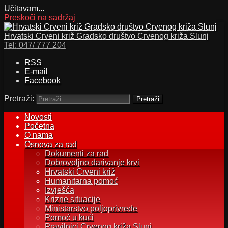
Učitavam...
Preskoči na sadržaj
Hrvatski Crveni križ Gradsko društvo Crvenog križa Slunj
Tel:
047/ 777 204
RSS
E-mail
Facebook
Pretraži:
Novosti
Početna
O nama
Osnova za rad
Dokumenti za rad
Dobrovoljno darivanje krvi
Hrvatski Crveni križ
Humanitarna pomoć
Izvješća
Krizne situacije
Ministarstvo poljoprivrede
Pomoć u kući
Pravilnici Crvenog križa Slunj