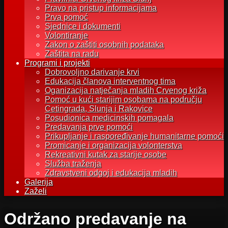
Pravo na pristup informacijama
Prva pomoć
Sjednice i dokumenti
Volontiranje
Zakon o zaštiti osobnih podataka
Zaštita na radu
Programi i projekti
Dobrovoljno darivanje krvi
Edukacija članova interventnog tima
Oganizacija natječanja mladih Crvenog križa
Pomoć u kući starijim osobama na području
Cetingrada, Slunja i Rakovice
Posudionica medicinskih pomagala
Predavanja prve pomoći
Prikupljanje i raspoređivanje humanitarne pomoći
Promicanje i organizacija volonterstva
Rekreativni kutak za starije osobe
Služba traženja
Zdravstveni odgoj i edukacija mladih
Galerija
Zaželi
Održano predavanje na