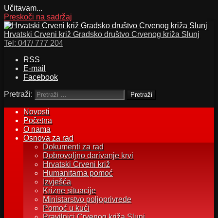
Učitavam...
Preskoči na sadržaj
Hrvatski Crveni križ Gradsko društvo Crvenog križa Slunj
Tel:
047/ 777 204
RSS
E-mail
Facebook
Pretraži:
Novosti
Početna
O nama
Osnova za rad
Dokumenti za rad
Dobrovoljno darivanje krvi
Hrvatski Crveni križ
Humanitarna pomoć
Izvješća
Krizne situacije
Ministarstvo poljoprivrede
Pomoć u kući
Pravilnici Crvenog križa Slunj