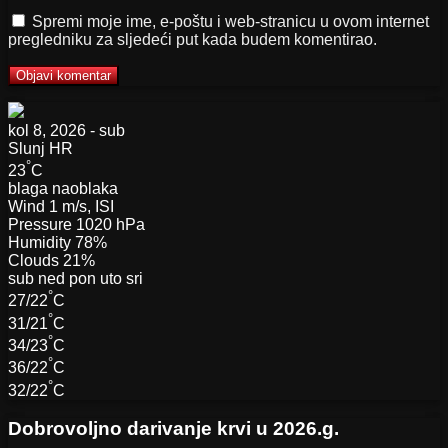
Spremi moje ime, e-poštu i web-stranicu u ovom internet
pregledniku za sljedeći put kada budem komentirao.
kol 8, 2026 - sub
Slunj
HR
°
23
C
blaga naoblaka
Wind
1 m/s, ISI
Pressure
1020 hPa
Humidity
78%
Clouds
21%
sub
ned
pon
uto
sri
°
27/22
C
°
31/21
C
°
34/23
C
°
36/22
C
°
32/22
C
Dobrovoljno darivanje krvi u 2026.g.