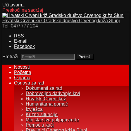
Učitavam...
Preskoči na sadržaj
Hrvatski Crveni križ Gradsko društvo Crvenog križa Slunj
Tel:
047/ 777 204
RSS
E-mail
Facebook
Pretraži:
Novosti
Početna
O nama
Osnova za rad
Dokumenti za rad
Dobrovoljno darivanje krvi
Hrvatski Crveni križ
Humanitarna pomoć
Izvješća
Krizne situacije
Ministarstvo poljoprivrede
Pomoć u kući
Pravilnici Crvenog križa Slunj