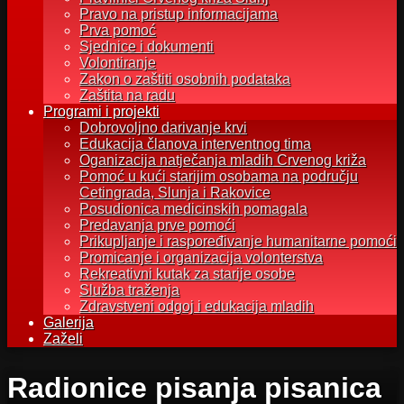
Pravo na pristup informacijama
Prva pomoć
Sjednice i dokumenti
Volontiranje
Zakon o zaštiti osobnih podataka
Zaštita na radu
Programi i projekti
Dobrovoljno darivanje krvi
Edukacija članova interventnog tima
Oganizacija natječanja mladih Crvenog križa
Pomoć u kući starijim osobama na području
Cetingrada, Slunja i Rakovice
Posudionica medicinskih pomagala
Predavanja prve pomoći
Prikupljanje i raspoređivanje humanitarne pomoći
Promicanje i organizacija volonterstva
Rekreativni kutak za starije osobe
Služba traženja
Zdravstveni odgoj i edukacija mladih
Galerija
Zaželi
Radionice pisanja pisanica