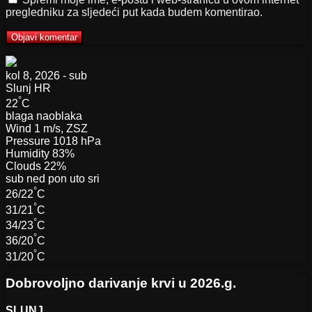
pregledniku za sljedeći put kada budem komentirao.
kol 8, 2026 - sub
Slunj
HR
°
22
C
blaga naoblaka
Wind
1 m/s, ZSZ
Pressure
1018 hPa
Humidity
83%
Clouds
22%
sub
ned
pon
uto
sri
°
26/22
C
°
31/21
C
°
34/23
C
°
36/20
C
°
31/20
C
Dobrovoljno darivanje krvi u 2026.g.
SLUNJ