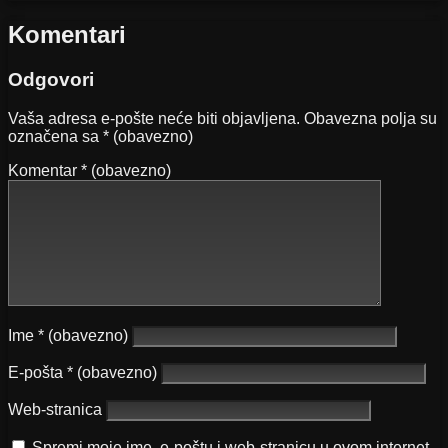
Komentari
Odgovori
Vaša adresa e-pošte neće biti objavljena.
Obavezna polja su
označena sa
* (obavezno)
Komentar
* (obavezno)
Ime
* (obavezno)
E-pošta
* (obavezno)
Web-stranica
Spremi moje ime, e-poštu i web-stranicu u ovom internet