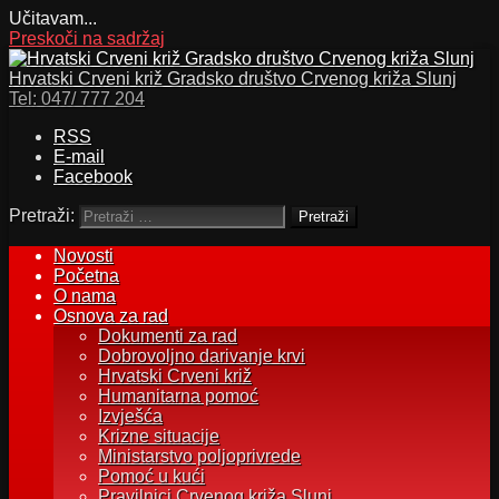
Učitavam...
Preskoči na sadržaj
Hrvatski Crveni križ Gradsko društvo Crvenog križa Slunj
Tel:
047/ 777 204
RSS
E-mail
Facebook
Pretraži:
Novosti
Početna
O nama
Osnova za rad
Dokumenti za rad
Dobrovoljno darivanje krvi
Hrvatski Crveni križ
Humanitarna pomoć
Izvješća
Krizne situacije
Ministarstvo poljoprivrede
Pomoć u kući
Pravilnici Crvenog križa Slunj