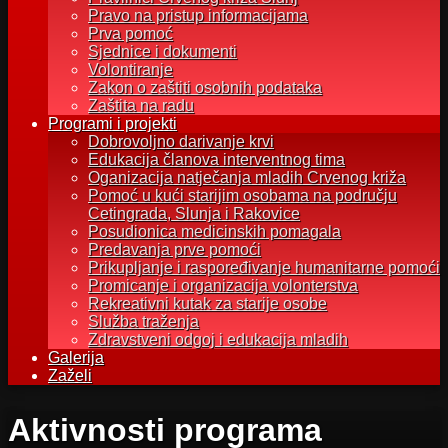
Pravo na pristup informacijama
Prva pomoć
Sjednice i dokumenti
Volontiranje
Zakon o zaštiti osobnih podataka
Zaštita na radu
Programi i projekti
Dobrovoljno darivanje krvi
Edukacija članova interventnog tima
Oganizacija natječanja mladih Crvenog križa
Pomoć u kući starijim osobama na području
Cetingrada, Slunja i Rakovice
Posudionica medicinskih pomagala
Predavanja prve pomoći
Prikupljanje i raspoređivanje humanitarne pomoći
Promicanje i organizacija volonterstva
Rekreativni kutak za starije osobe
Služba traženja
Zdravstveni odgoj i edukacija mladih
Galerija
Zaželi
Aktivnosti programa