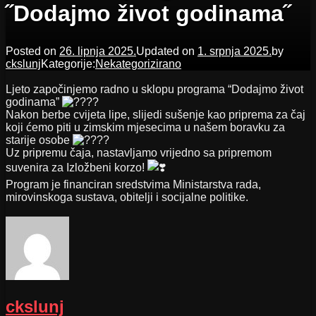
˝Dodajmo život godinama˝
Posted on
26. lipnja 2025.
Updated on
1. srpnja 2025.
by
ckslunj
Kategorije:
Nekategorizirano
Ljeto započinjemo radno u sklopu programa “Dodajmo život
godinama”
Nakon berbe cvijeta lipe, slijedi sušenje kao priprema za čaj
koji ćemo piti u zimskim mjesecima u našem boravku za
starije osobe
Uz pripremu čaja, nastavljamo vrijedno sa pripremom
suvenira za Izložbeni korzo!
Program je financiran sredstvima Ministarstva rada,
mirovinskoga sustava, obitelji i socijalne politike.
ckslunj