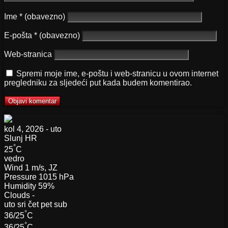
Ime
* (obavezno)
E-pošta
* (obavezno)
Web-stranica
Spremi moje ime, e-poštu i web-stranicu u ovom internet
pregledniku za sljedeći put kada budem komentirao.
kol 4, 2026 - uto
Slunj
HR
°
25
C
vedro
Wind
1 m/s, JZ
Pressure
1015 hPa
Humidity
59%
Clouds
-
uto
sri
čet
pet
sub
°
36/25
C
°
36/25
C