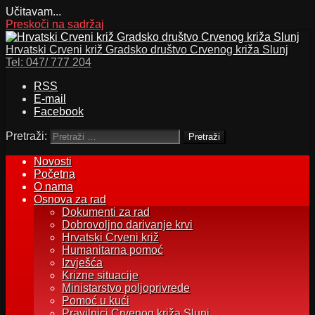
Učitavam...
Preskoči na sadržaj
Hrvatski Crveni križ Gradsko društvo Crvenog križa Slunj
Tel:
047/ 777 204
RSS
E-mail
Facebook
Pretraži:
Novosti
Početna
O nama
Osnova za rad
Dokumenti za rad
Dobrovoljno darivanje krvi
Hrvatski Crveni križ
Humanitarna pomoć
Izvješća
Krizne situacije
Ministarstvo poljoprivrede
Pomoć u kući
Pravilnici Crvenog križa Slunj