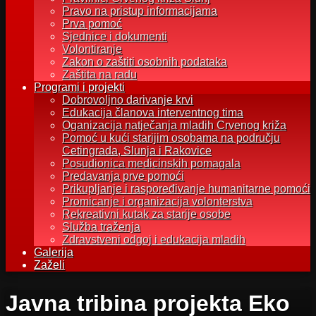
Pravo na pristup informacijama
Prva pomoć
Sjednice i dokumenti
Volontiranje
Zakon o zaštiti osobnih podataka
Zaštita na radu
Programi i projekti
Dobrovoljno darivanje krvi
Edukacija članova interventnog tima
Oganizacija natječanja mladih Crvenog križa
Pomoć u kući starijim osobama na području
Cetingrada, Slunja i Rakovice
Posudionica medicinskih pomagala
Predavanja prve pomoći
Prikupljanje i raspoređivanje humanitarne pomoći
Promicanje i organizacija volonterstva
Rekreativni kutak za starije osobe
Služba traženja
Zdravstveni odgoj i edukacija mladih
Galerija
Zaželi
Javna tribina projekta Eko