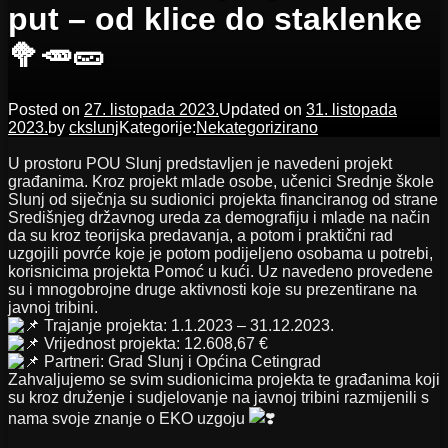
put – od klice do staklenke
🥦🥕🥒
Posted on
27. listopada 2023.
Updated on
31. listopada
2023.
by
ckslunj
Kategorije:
Nekategorizirano
U prostoru POU Slunj predstavljen je navedeni projekt
građanima. Kroz projekt mlade osobe, učenici Srednje škole
Slunj od siječnja su sudionici projekta financiranog od strane
Središnjeg državnog ureda za demografiju i mlade na način
da su kroz teorijska predavanja, a potom i praktični rad
uzgojili povrće koje je potom podijeljeno osobama u potrebi,
korisnicima projekta Pomoć u kući. Uz navedeno provedene
su i mnogobrojne druge aktivnosti koje su prezentirane na
javnoj tribini.
Trajanje projekta: 1.1.2023 – 31.12.2023.
Vrijednost projekta: 12.608,67 €
Partneri: Grad Slunj i Općina Cetingrad
Zahvaljujemo se svim sudionicima projekta te građanima koji
su kroz druženje i sudjelovanje na javnoj tribini razmijenili s
nama svoje znanje o EKO uzgoju