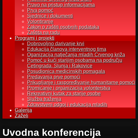
Pravo na pristup informacijama
Prva pomoć
Sjednice i dokumenti
Volontiranje
Zakon o zaštiti osobnih podataka
Zaštita na radu
Programi i projekti
Dobrovoljno darivanje krvi
Edukacija članova interventnog tima
Oganizacija natječanja mladih Crvenog križa
Pomoć u kući starijim osobama na području
Cetingrada, Slunja i Rakovice
Posudionica medicinskih pomagala
Predavanja prve pomoći
Prikupljanje i raspoređivanje humanitarne pomoći
Promicanje i organizacija volonterstva
Rekreativni kutak za starije osobe
Služba traženja
Zdravstveni odgoj i edukacija mladih
Galerija
Zaželi
Uvodna konferencija