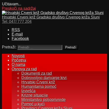
Učitavam...
Preskoči na sadržaj
Hrvatski Crveni križ Gradsko društvo Crvenog križa Slunj
Tel:
047/ 777 204
RSS
E-mail
Facebook
Pretraži:
Novosti
Početna
O nama
Osnova za rad
Dokumenti za rad
Dobrovoljno darivanje krvi
Hrvatski Crveni križ
Humanitarna pomoć
Izvješća
Krizne situacije
Ministarstvo poljoprivrede
Pomoć u kući
Pravilnici Crvenog križa Slunj