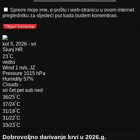
Spremi moje ime, e-poštu i web-stranicu u ovom internet
pregledniku za sljedeći put kada budem komentirao.
kol 5, 2026 - sri
Slunj
HR
°
23
C
vedro
Wind
1 m/s, JZ
Pressure
1015 hPa
Humidity
57%
Clouds
-
sri
čet
pet
sub
ned
°
36/25
C
°
37/24
C
°
31/19
C
°
31/22
C
°
33/23
C
Dobrovoljno darivanje krvi u 2026.g.