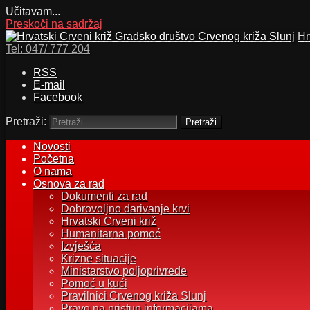
Učitavam...
Preskoči na sadržaj
Hr
Tel:
047/ 777 204
RSS
E-mail
Facebook
Pretraži:
Novosti
Početna
O nama
Osnova za rad
Dokumenti za rad
Dobrovoljno darivanje krvi
Hrvatski Crveni križ
Humanitarna pomoć
Izvješća
Krizne situacije
Ministarstvo poljoprivrede
Pomoć u kući
Pravilnici Crvenog križa Slunj
Pravo na pristup informacijama