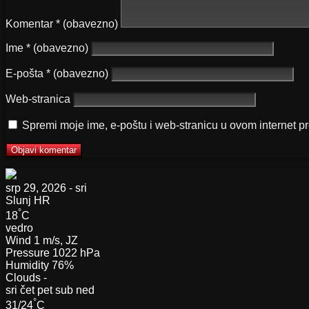
Komentar
* (obavezno)
Ime
* (obavezno)
E-pošta
* (obavezno)
Web-stranica
Spremi moje ime, e-poštu i web-stranicu u ovom internet p
srp 29, 2026 - sri
Slunj
HR
°
18
C
vedro
Wind
1 m/s, JZ
Pressure
1022 hPa
Humidity
76%
Clouds
-
sri
čet
pet
sub
ned
°
31/24
C