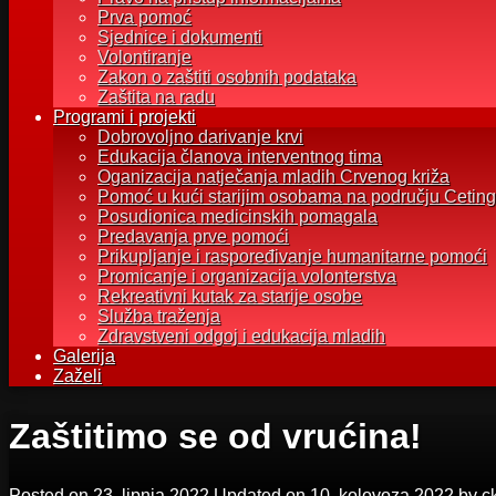
Prva pomoć
Sjednice i dokumenti
Volontiranje
Zakon o zaštiti osobnih podataka
Zaštita na radu
Programi i projekti
Dobrovoljno darivanje krvi
Edukacija članova interventnog tima
Oganizacija natječanja mladih Crvenog križa
Pomoć u kući starijim osobama na području Ceting
Posudionica medicinskih pomagala
Predavanja prve pomoći
Prikupljanje i raspoređivanje humanitarne pomoći
Promicanje i organizacija volonterstva
Rekreativni kutak za starije osobe
Služba traženja
Zdravstveni odgoj i edukacija mladih
Galerija
Zaželi
Zaštitimo se od vrućina!
Posted on
23. lipnja 2022.
Updated on
10. kolovoza 2022.
by
c