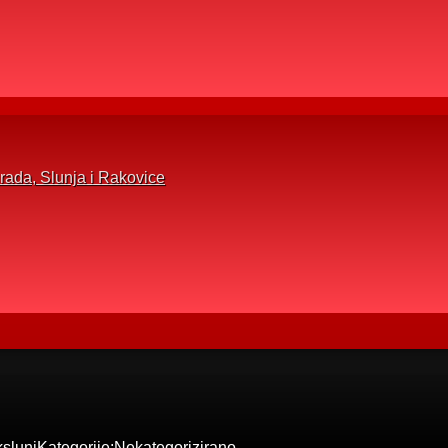
rada, Slunja i Rakovice
kslunj
Kategorije:
Nekategorizirano