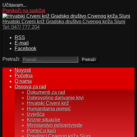
Učitavam...
Preskoči na sadržaj
Hrvatski Crveni križ Gradsko društvo Crvenog križa Slunj
Tel:
047/ 777 204
RSS
E-mail
Facebook
Pretraži:
Novosti
Početna
O nama
Osnova za rad
Dokumenti za rad
Dobrovoljno darivanje krvi
Hrvatski Crveni križ
Humanitarna pomoć
Izvješća
Krizne situacije
Ministarstvo poljoprivrede
Pomoć u kući
Pravilnici Crvenog križa Slunj