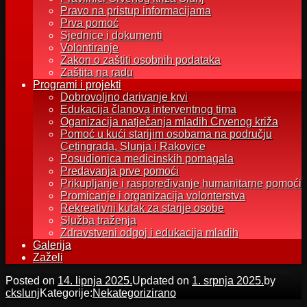
Pravo na pristup informacijama
Prva pomoć
Sjednice i dokumenti
Volontiranje
Zakon o zaštiti osobnih podataka
Zaštita na radu
Programi i projekti
Dobrovoljno darivanje krvi
Edukacija članova interventnog tima
Oganizacija natječanja mladih Crvenog križa
Pomoć u kući starijim osobama na području
Cetingrada, Slunja i Rakovice
Posudionica medicinskih pomagala
Predavanja prve pomoći
Prikupljanje i raspoređivanje humanitarne pomoći
Promicanje i organizacija volonterstva
Rekreativni kutak za starije osobe
Služba traženja
Zdravstveni odgoj i edukacija mladih
Galerija
Zaželi
Posted on
14. lipnja 2025.
Updated on
1. srpnja 2025.
by
ckslunj
Kategorije:
Nekategorizirano