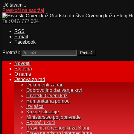
Učitavam...
Preskoči na sadržaj
Hr
Tel:
047/ 777 204
RSS
E-mail
Facebook
Pretraži:
Novosti
Početna
O nama
Osnova za rad
Dokumenti za rad
Dobrovoljno darivanje krvi
Hrvatski Crveni križ
Humanitarna pomoć
Izvješća
Krizne situacije
Ministarstvo poljoprivrede
Pomoć u kući
Pravilnici Crvenog križa Slunj
Pravo na pristup informacijama