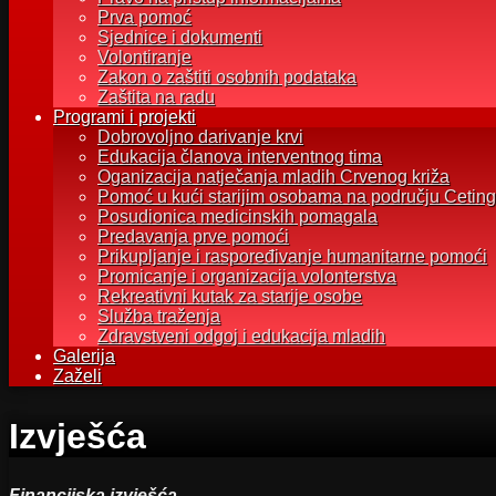
Prva pomoć
Sjednice i dokumenti
Volontiranje
Zakon o zaštiti osobnih podataka
Zaštita na radu
Programi i projekti
Dobrovoljno darivanje krvi
Edukacija članova interventnog tima
Oganizacija natječanja mladih Crvenog križa
Pomoć u kući starijim osobama na području Ceting
Posudionica medicinskih pomagala
Predavanja prve pomoći
Prikupljanje i raspoređivanje humanitarne pomoći
Promicanje i organizacija volonterstva
Rekreativni kutak za starije osobe
Služba traženja
Zdravstveni odgoj i edukacija mladih
Galerija
Zaželi
Izvješća
Financijska izvješća