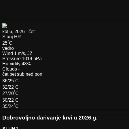
kol 6, 2026 - čet
Slunj
HR
°
25
C
vedro
Wind
1 m/s, JZ
Pressure
1014 hPa
Humidity
48%
Clouds
-
čet
pet
sub
ned
pon
°
36/25
C
°
32/22
C
°
27/20
C
°
30/22
C
°
35/24
C
Dobrovoljno darivanje krvi u 2026.g.
SLUNJ